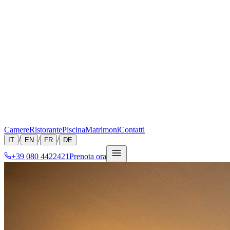
Camere
Ristorante
Piscina
Matrimoni
Contatti
/
/
/
IT
EN
FR
DE
+39 080 4422421
Prenota ora